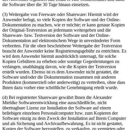
die Software über die 30 Tage hinaus einsetzen.
(3) Weitergabe von Freeware oder Shareware: Hiermit wird der
Anwender befugt, so viele Kopien der Software und der Online-
Dokumentation zu machen, wie er möchte; er kann genaue Kopien
der Original-Testversion an jedermann weitergeben und die
Shareware- bzw. Testversion der Software und der Online-
Dokumentation auf elektronischem Wege in unveränderter Form
verbreiten. Für die oben beschriebene Weitergabe der Testversion
braucht der Anwender keine Registrierungsgebühr zu entrichten. Es
wird dem Anwender hiermit ausdrücklich untersagt, für solche
Kopien Gebühren zu erheben oder sonstige Gegenleistungen zu
verlangen, unabhängig davon, wie die Kopien der Testversion
erstellt wurden. Ebenso ist es dem Anwender nicht gestattet, die
Software und/oder die Dokumentation zusammen mit anderen
Produkten (kommerziell oder anderweitig) zu vertreiben, ohne dass
Ihnen dazu vorher eine schriftliche Genehmigung erteilt wurde.
(4) Bei registrierter Shareware gewährt Ihnen die Alexander
Miehlke Softwareentwicklung eine ausschließliche, nicht
übertragbare Lizenz zur Installation der Software auf einem
beliebigen einzelnen Personalcomputer bzw. zum Kopieren der
Software einzig zu dem Zweck der Installation auf Ihrem Computer
und als Sicherung und Archivaufbewahrung. Es ist nicht gestattet,
Kopien der Software herzustellen, zu verkaufen, zu vermieten oder