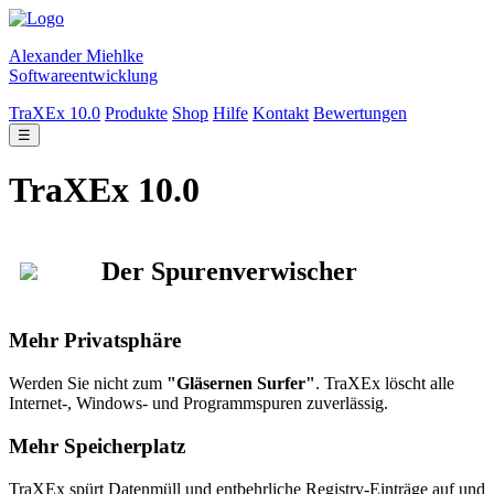
Alexander Miehlke
Softwareentwicklung
TraXEx 10.0
Produkte
Shop
Hilfe
Kontakt
Bewertungen
☰
TraXEx 10.0
Der Spurenverwischer
Mehr Privatsphäre
Werden Sie nicht zum
"Gläsernen Surfer"
. TraXEx löscht alle
Internet-, Windows- und Programmspuren zuverlässig.
Mehr Speicherplatz
TraXEx spürt Datenmüll und entbehrliche Registry-Einträge auf und