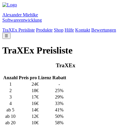
Alexander Miehlke
Softwareentwicklung
TraXEx Preisliste
Produkte
Shop
Hilfe
Kontakt
Bewertungen
☰
TraXEx Preisliste
TraXEx
Anzahl
Preis pro Lizenz
Rabatt
1
24€
-
2
18€
25%
3
17€
29%
4
16€
33%
ab 5
14€
41%
ab 10
12€
50%
ab 20
10€
58%